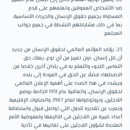
22. يتعين توجيه اهتمام خاص إلى ضمان عدم التمييز
ضد الأشخاص المعوقين وتمتعهم على قدم
المساواة بجميع حقوق الإنسان والحريات الأساسية،
بما في ذلك مشاركتهم النشطة في جميع جوانب
المجتمع.
23. يؤكد المؤتمر العالمي لحقوق الإنسان من جديد
أن كل إنسان، دون تمييز من أي نوع، يملك حق
التماس اللجوء والتمتع به في بلدان أخرى خلاصا من
الاضطهاد فضلًا عن الحق في العودة إلى بلده.
ويشدد في هذا الصدد على أهمية الإعلان العالمي
لحقوق الإنسان، واتفاقية عام 1951 الخاصة بوضع
اللاجئين، وبروتوكولها لعام 1967، والصكوك الإقليمية.
ويعرب عن تقديره للدول التي تواصل قبول واستضافة
أعداد كبيرة من اللاجئين في اقاليمها ولمفوضية الأمم
المتحدة لشؤون اللاجئين على تفانيها في تأدية