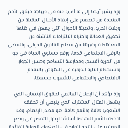
وإذ يشير أيضا إلى ما أعرب عنه في ديباجة ميثاق الأمم
المتحدة من تصميم على إنقاذ الأجيال المقبلة من
ويلات الحرب، وتهيئة الأحوال التي يمكن في ظلها
تحقيق العدالة واحترام الالتزامات الناشئة عن
المعاهدات وغيرها من مصادر القانون الدولي، والمضي
بالرقي الاجتماعي قدما، ورفع مستوي الحياة في جو
من الحرية أفسح، وممارسة التسامح وحسن الجوار،
واستخدام الآلية الدولية في النهوض بالتقدم
الاقتصادي والاجتماعي للشعوب جميعها،
وإذ يؤكد أن الإعلان العالمي لحقوق الإنسان، الذي
يشكل المثال المشترك الذي ينبغي أن تحققه
الشعوب كافة والأمم كافة، هو مصدر الإلهام، وقد
اتخذته الأمم المتحدة أساسًا لإحراز التقدم في وضع
المعايير على النحو الوارد في الصكوك الدولية القائمة