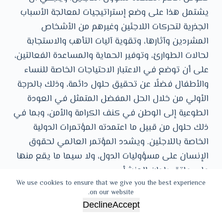
يشتمل هذا على وضع إستراتيجيات لمعالجة الأسباب
الجذرية لتحركات اللاجئين وغيرهم من الأشخاص
المشردين وآثارها، وتقوية آليات التأهب والاستجابة
لحالات الطوارئ، وتوفير الحماية والمساعدة الفعالتين،
على أن توضع في الاعتبار الاحتياجات الخاصة للنساء
والأطفال فضلًا عن تحقيق حلول دائمة، وذلك بالدرجة
الأولي من خلال الحل المفضل المتمثل في العودة
الطوعية إلى الوطن في كنف الكرامة والأمن، وبما في
ذلك حلول من قبيل ما اعتمدته المؤتمرات الدولية
الخاصة باللاجئين. ويشدد المؤتمر العالمي لحقوق
الإنسان على مسؤوليات الدول، ولا سيما ما يقع منها
على عاتق بلدان المنشأ.
We use cookies to ensure that we give you the best experience
on our website.
وعلى ضوء النهج الشامل، يشدد المؤتمر العالمي
Decline
Accept
لحقوق الإنسان على أهمية ايلاء اهتمام خاص، بما