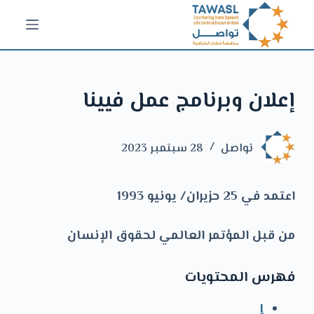
ا
ل
ت
ج
إعلان وبرنامج عمل فيينا
ا
و
ز
تواصل
28 سبتمبر 2023
إ
ل
اعتمد في
25 حزيران/ يونيو 1993
ى
ا
من قبل المؤتمر العالمي لحقوق الإنسان
ل
م
فهرس المحتويات
ح
ت
I