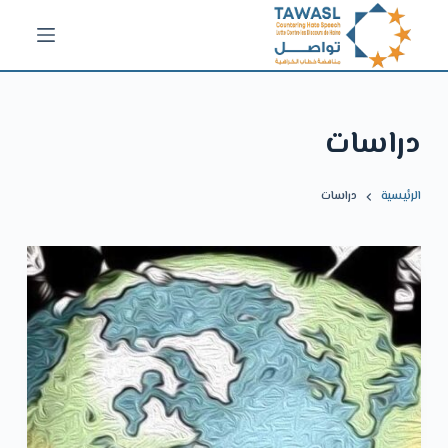
ا
ل
ت
ج
دراسات
ا
و
ز
الرئيسية
دراسات
إ
ل
ى
ا
ل
م
ح
ت