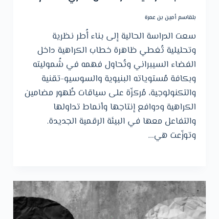
بلقاسم أمين بن عمرة
سعت الدراسة الحالية إلى بناء أُطر نظرية
وتحليلية تُغطي ظاهرة خطاب الكراهية داخل
الفضاء السيبراني وتُحاول فهمه في شُموليته
وبكافة مُستوياته البنيوية والسوسيو-تقنية
والتكنولوجية، مُركزّة على سياقات ظُهور مضامين
الكراهية ودوافع إنتاجها وأنماط تداولها
والتفاعل معها في البيئة الرقمية الجديدة.
وتوزّعت هي…