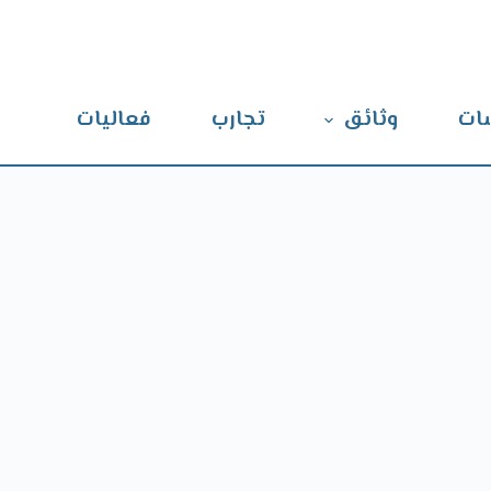
ات
وثائق
تجارب
فعاليات