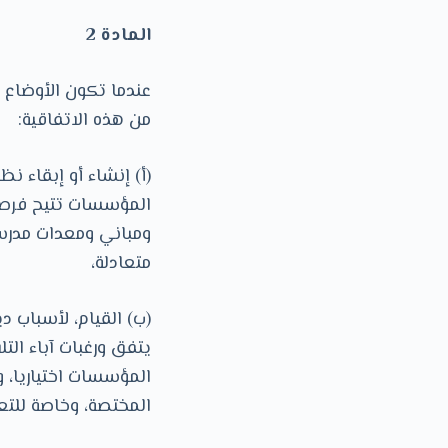
المادة 2
من هذه الاتفاقية:
(أ) إنشاء أو إبقاء ن
المؤسسات تتيح فرصا
ومباني ومعدات مدرسي
متعادلة،
(ب) القيام، لأسباب د
يتفق ورغبات آباء التل
المؤسسات اختياريا، 
المختصة، وخاصة للتعل