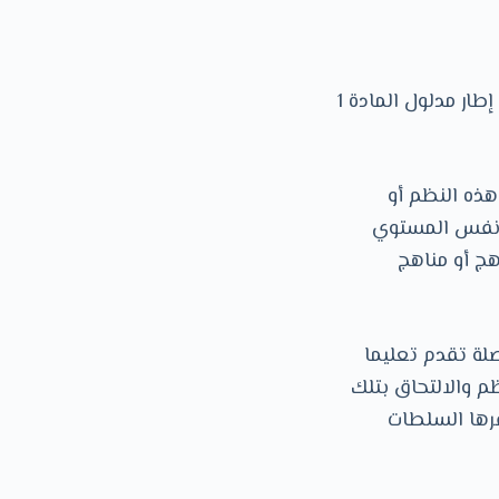
عندما تكون الأوضاع التالية مسموحا بها في إحدى الدول، فإنها لا تعتبر تمييزا في إطار مدلول المادة 1
هذه النظم أو
ن نفس المستوي
هج أو مناهج
صلة تقدم تعليما
ظم والالتحاق بتلك
قرها السلطات