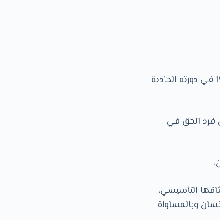
المنعقد في باريس من 14 تشرين الثاني/ نوفمبر إلى 15 كانون الأول/ ديسمبر 1960 في دورته الحادية
ل فرد الحق في
،
ثاقها التأسيسي،
نسان وبالمساواة