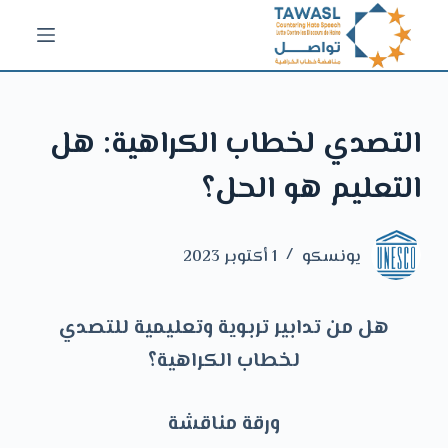
ا
ل
ت
ج
التصدي لخطاب الكراهية: هل
ا
و
التعليم هو الحل؟
ز
إ
ل
يونسكو
1 أكتوبر 2023
ى
ا
هل من تدابير تربوية وتعليمية للتصدي
ل
لخطاب الكراهية؟
م
ح
ورقة مناقشة
ت