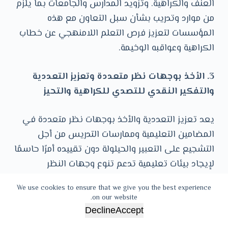
العنف والكراهية. وتزويد المدارس والجامعات بما يلزم
من موارد وتدريب بشأن سبل التعاون مع هذه
المؤسسات لتعزيز فرص التعلم اللامنهجي عن خطاب
الكراهية وعواقبه الوخيمة.
3. الأخذ بوجهات نظر متعددة وتعزيز التعددية
والتفكير النقدي للتصدي للكراهية والتحيز
يعد تعزيز التعددية والأخذ بوجهات نظر متعددة في
المضامين التعليمية وممارسات التدريس من أجل
التشجيع على التعبير والحيلولة دون تقييده أمرًا حاسمًا
لإيجاد بيئات تعليمية تدعم تنوع وجهات النظر
والتفاهم. وتشمل جوانب المناهج الدراسية والمواد
We use cookies to ensure that we give you the best experience
التعليمية التي تسهم في التهميش تكريس القوالب
on our website.
والصور النمطية والاستبعاد القاطع لبعض الأحداث
Decline
Accept
والمجموعات أو الفئات والتجارب. ويتطلب تعزيز الشعور