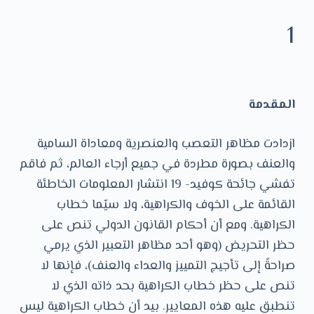
و
1
ى
المقدمة
ازدادت مظاهر التعصب والعنصرية ومعاداة السامية
والعنف بصورة مطردة في جميع أرجاء العالم، ثم فاقم
تفشي جائحة كوفيد- 19 انتشار المعلومات الخاطئة
القائمة على الخوف والكراهية، ولا سيّما خطاب
الكراهية. ومع أن أحكام القانون الدولي تنص على
حظر التحريض (وهو أحد مظاهر التعبير الذي يرمي
صراحةً إلى تأجيج التمييز والعداء والعنف)، فإنها لا
تنص على حظر خطاب الكراهية بحد ذاته الذي لا
تنطبق عليه هذه المعايير. بيد أن خطاب الكراهية ليس