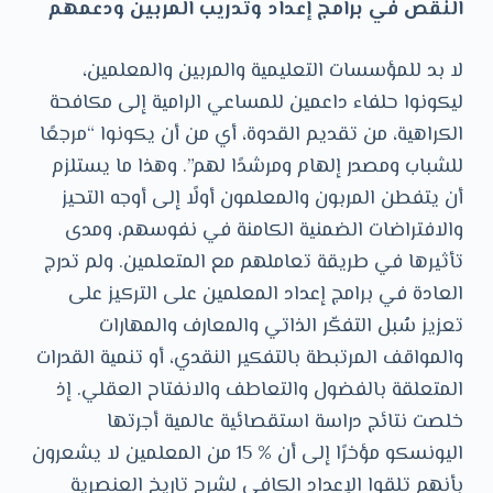
النقص في برامج إعداد وتدريب المربين ودعمهم
لا بد للمؤسسات التعليمية والمربين والمعلمين،
ليكونوا حلفاء داعمين للمساعي الرامية إلى مكافحة
الكراهية، من تقديم القدوة، أي من أن يكونوا “مرجعًا
للشباب ومصدر إلهام ومرشدًا لهم”. وهذا ما يستلزم
أن يتفطن المربون والمعلمون أولًا إلى أوجه التحيز
والافتراضات الضمنية الكامنة في نفوسهم، ومدى
تأثيرها في طريقة تعاملهم مع المتعلمين. ولم تدرج
العادة في برامج إعداد المعلمين على التركيز على
تعزيز سُبل التفكّر الذاتي والمعارف والمهارات
والمواقف المرتبطة بالتفكير النقدي، أو تنمية القدرات
المتعلقة بالفضول والتعاطف والانفتاح العقلي. إذ
خلصت نتائج دراسة استقصائية عالمية أجرتها
اليونسكو مؤخرًا إلى أن % 15 من المعلمين لا يشعرون
بأنهم تلقوا الإعداد الكافي لشرح تاريخ العنصرية