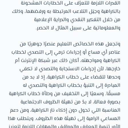
القدرات اللازمة للتعرّف على الخطابات المشحونة
بالكراهية وحِيَل التلاعب المرتبطة به ورفضهما، وذلك
من خلال التفكير النقدي والدراية الإعلامية
والمعلوماتية على سبيل المثال لا الحصر.
وتجعل هذه الخصائص التعليم عنصرًا جوهريًا من
عناصر أي مساعٍ أو إجراءات ترمي إلى التصدي لخطاب
الكراهية ومواجهته، أكان ذلك عبر شبكة الإنترنت أم
خارجها، لأن إجراءات الاستجابة والتصدي لا تكفي
وحدها للقضاء على خطاب الكراهية، إذ لا بد من
المبادرة إلى التنبؤ بخطاب الكراهية والتصدي له
مسبقًا. وسعيًا إلى التخفيف من وطأة خطاب الكراهية
بصورة فعالة، لا بدّ من تهيئة الظروف الاجتماعية
المناسبة التي تحول دون إذكاء نار الكراهية، ومن دعم
المساعي الرامية إلى تهيئة هذه الظروف. ويتطلب هذا
الأمر تنمية المعارف والمواقف والمهارات اللازمة لتعزيز