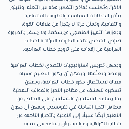
الآخر”. وتُكتسب نماذج التفكير هذه عبر التعلّم، وتتبلور
بتأثير الخطابات السياسية والظروف الاجتماعية
والثقافية، وتمثل جزءًا لا يتجزأ من علاقات القوة،
ويعززها التمييز المنهجي ويرسخها. ولا يسفر بالضرورة
تعرّض الشخص لهذه الظروف المؤاتية لخطاب
الكراهية عن إقدامه على ترويج خطاب الكراهية.
ويمكن تدريس استراتيجيات للتصدي لخطاب الكراهية
ورفضه وتعلُّمها. ويمكن أن يكون التعليم وسيلة
فعالة لاستئصال جذور خطاب الكراهية، ويمكن
تسخيره للكشف عن مظاهر التحيز والقوالب النمطية
بما يساعد المتعلمين والمعلّمين على التخلص من
مظاهر التحيز الكامنة في نفوسهم. ويمكن أن يكون
التعليم أيضًا سبيلًا إلى التوعية بالأضرار الناجمة عن
خطاب الكراهية وعواقبه، وأن يساعد في تنمية