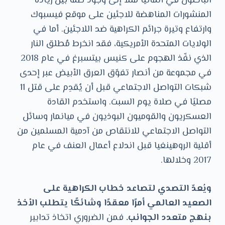
الباحثون في ألمانيا مثلًا إلى وجود صلة بين زيادة
المنشورات المناهضة للاجئين على موقع فيسبوك
وارتفاع وتيرة جرائم الكراهية ضد اللاجئين. أما في
الولايات المتحدة الأمريكية، فقد انخرط مُطلق النار
الذي نفّذ الهجوم على كنيس بيتسبرغ في عام 2018
في مجموعة من أنصار تفوّق العرق الأبيض عبر إحدى
شبكات التواصل الاجتماعي قبل أن يُقدِم على قتل 11
مصليًا في صلاة يوم السبت. واستخدم القادة
العسكريون والقوميون البوذيون في ميانمار وسائل
التواصل الاجتماعي للانتقاص من آدمية المسلمين من
أقلية الروهينغيا قبل اندلاع أعمال العنف في عام
2017 وخلالها.
ويُعدّ التصدي لتصاعد خطاب الكراهية على
الصعيد العالمي أمرًا معقدًا وشائكًا يتطلب الأخذ
بنهج متعدد الجوانب.
فمن الضروري اتخاذ تدابير