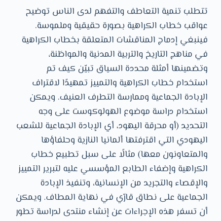
تتطلب تنمية التعاطف والتفهم لدى الناس توضيح
عواقب خطاب الكراهية بصورة حقيقية وملموسة.
فينبغي إدماج المناقشات المتعلقة بخطاب الكراهية
في مناهج التاريخ والتربية المدنية والمواطَنة،
وتضمينها أمثلة محددة السياق تبيّن كيف تم
استخدام خطاب الكراهية والتمييز تمهيدًا لاقتراف
الإبادة الجماعية وممارسة التطرف العنيف. ويمكن
استخدام دراسة موضوع الهولوكوست على وجه
التحديد (أو محرقة اليهود، أي الإبادة الجماعية للشعب
اليهودي التي اقترفتها ألمانيا النازية وحلفاؤها
والمتعاونون معها) مثالًا على سبل تطبيع خطاب
الكراهية وإضفاء الطابع المؤسسي عليه لتبرير التمييز
والإقصاء والتجريد من الإنسانية، وتنفيذ الإبادة
الجماعية على نطاق قارّي في نهاية المطاف. ويمكن
أن تسفر هذه الإجراءات عن إنشاء منتدى لدراسة تطور