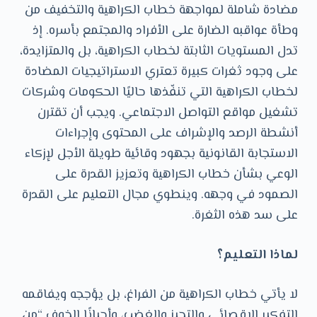
مضادة شاملة لمواجهة خطاب الكراهية والتخفيف من
وطأة عواقبه الضارة على الأفراد والمجتمع بأسره. إذ
تدل المستويات الثابتة لخطاب الكراهية، بل والمتزايدة،
على وجود ثغرات كبيرة تعتري الاستراتيجيات المضادة
لخطاب الكراهية التي تنفّذها حاليًا الحكومات وشركات
تشغيل مواقع التواصل الاجتماعي. ويجب أن تقترن
أنشطة الرصد والإشراف على المحتوى وإجراءات
الاستجابة القانونية بجهود وقائية طويلة الأجل لإزكاء
الوعي بشأن خطاب الكراهية وتعزيز القدرة على
الصمود في وجهه. وينطوي مجال التعليم على القدرة
على سد هذه الثغرة.
لماذا التعليم؟
لا يأتي خطاب الكراهية من الفراغ، بل يؤججه ويفاقمه
التفكير الإقصائي والتحيز والغضب، وأحيانًا الخوف “من