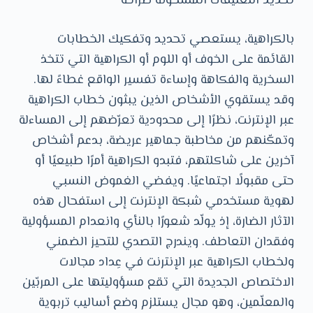
تحديد التعليقات المشحونة صراحةً
بالكراهية، يستعصي تحديد وتفكيك الخطابات
القائمة على الخوف أو اللوم أو الكراهية التي تتخذ
السخرية والفكاهة وإساءة تفسير الواقع غطاءً لها.
وقد يستقوي الأشخاص الذين يبثون خطاب الكراهية
عبر الإنترنت، نظرًا إلى محدودية تعرّضهم إلى المساءلة
وتمكّنهم من مخاطبة جماهير عريضة، بدعم أشخاص
آخرين على شاكلتهم، فتبدو الكراهية أمرًا طبيعيًا أو
حتى مقبولًا اجتماعيًا. ويفضي الغموض النسبي
لهوية مستخدمي شبكة الإنترنت إلى استفحال هذه
الآثار الضارة، إذ يولّد شعورًا بالنأي وانعدام المسؤولية
وفقدان التعاطف. ويندرج التصدي للتحيز الضمني
ولخطاب الكراهية عبر الإنترنت في عِداد مجالات
الاختصاص الجديدة التي تقع مسؤوليتها على المربّين
والمعلّمين، وهو مجال يستلزم وضع أساليب تربوية