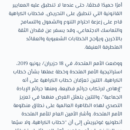
أمرًا حميدًا قطعًا، حتى عندما لا تنطبق عليه المعايير
القانونية التي تنطبق على التحريض. فخطاب الكراهية
قادر على زعزعة احترام التنوع والشمول والتسامح
والتماسك الاجتماعي، وقد يسفر عن فقدان الثقة
بالآخرين ويؤجج الخطابات الشعبوية والعقائد
المتطرفة العنيفة.
ووضعت الأمم المتحدة، في 18 حزيران/ يونيو 2019،
استراتيجية الأمم المتحدة وخطة عملها بشأن خطاب
الكراهية، اللتين تعرّفان خطاب الكراهية على أنه
“إرهاص لارتكاب جرائم فظيعة، ومنها جرائم الإبادة
الجماعية”، واللتين يتمثل الغرض منهما في تعزيز
التصدي لهذه الظاهرة العالمية على نطاق منظومة
الأمم المتحدة. وأشار الأمين العام للأمم المتحدة
أنطونيو غوتيريش إلى أن “خطاب الكراهية، ولا سيّما