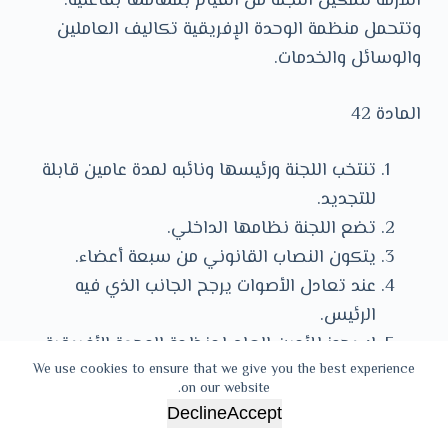
اللازمة لتمكين اللجنة من القيام بمهامها بفاعلية.
وتتحمل منظمة الوحدة الإفريقية تكاليف العاملين
والوسائل والخدمات.
المادة 42
تنتخب اللجنة ورئيسها ونائبه لمدة عامين قابلة
للتجديد.
تضع اللجنة نظامها الداخلي.
يتكون النصاب القانوني من سبعة أعضاء.
عند تعادل الأصوات يرجح الجانب الذي فيه
الرئيس.
لا يجوز للأمين العام لمنظمة الوحدة الأفريقية
We use cookies to ensure that we give you the best experience
حضور اجتماعات اللجنة، ولا يشترك في
on our website.
مداولاتها ولا في التصويت. على أنه يجوز
Decline
Accept
لرئيس اللجنة دعوته إلى أخذ الكلمة أمامها.