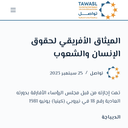
ا
ل
ت
ج
الميثاق الأفريقي لحقوق
ا
و
الإنسان والشعوب
ز
إ
ل
تواصل
25 سبتمبر 2023
ى
ا
تمت إجازته من قبل مجلس الرؤساء الأفارقة بدورته
ل
العادية رقم 18 في نيروبي (كينيا) يونيو 1981
م
ح
الديباجة
ت