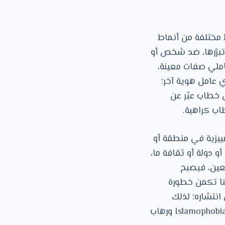
مختلفة من أنماط
و تبرّرها، ضد شخص أو
حاملي صفات معينة،
ي عامل هوية آخر؛
 خطاب عبّر عن
اب كراهية.
يزية في منطقة أو
و دولة أو ثقافة ما،
معين، فيصبح
نا تكمن خطورة
 انتشاره؛ لذلك
انتشرت في الآونة الأخيرة مصطلحات لم تكن موجودة من قبل مثل: الإسلاموفوبيا Islamophobia ورهاب