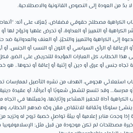
 بدّ من العودة إلى النصوص القانونية والاصطلاحية.
ب الكراهية مصطلح حقوقي فضفاض، يُعرّف على أنه: “أنماط 
شر الكراهية أو التمييز أو العداوة، أو تحرض علهيا وتروّج لها أ
دعوة إلى الكراهية والتمييز والتحيّز، أو العنف والعدوانية ضد 
أو الإعاقة أو الرأي السياسي أو اللون أو النسب أو الجنس، أو أ
هذا الخطاب، كل العبارات المؤيدة للتحريض على الضرر، فكل
ة تجاه جنس أو عرق أو دين أو إثنية أو إعاقة أو نحوها.. هو خط
ب استعلائي هجومي، الهدف من نشره التأصيل لممارسات تمي
و مدرسة… وقد تتسع لتشمل شعوبًا أو أعراقًا، أو عقيدة دينية أ
 الكراهية أداة لتحفيز المشاعر وإثارتها، وتعبئتها في اتجاه 
ا ينشئ سلوكًا وثقافة للانتقاص ممّن وجّه ضدهم الخطاب، وه
ذا وجدت منابر إعلامية أو بيئةَ تواصلٍ خصبة تروج له وتزيد من