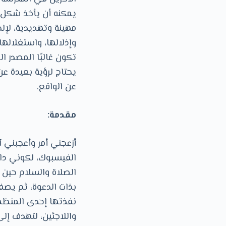
يمكنه أن يأخذ شكل لو
مهينة وتهديدية، لإل
وإذلالها، واستغلالها
تكون غالبًا المصدر ا
يحتاج لرؤية بعيدة عن
عن الواقع.
مقدمة:
أزعجني أمر وأعجبني 
الفيسبوك، لكوني داف
الصلاة والسلام حين ن
بذات الدعوة، ثم يصفو
نفذتها إحدى المنظما
واللاجئين، لتهدف إلى