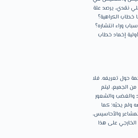
لي نقدي، يرصد علة
ا خطاب الكراهية؟
باب وراء انتشاره؟
ولية إخماد خطاب
اختلافات الجمة حول تعريفه. فلا
من الجميع، ليتم
قد والغضب والشعور
 ولم يحبّه؛ كما
لمشاعر والأحاسيس،
 الخارجي على هذا