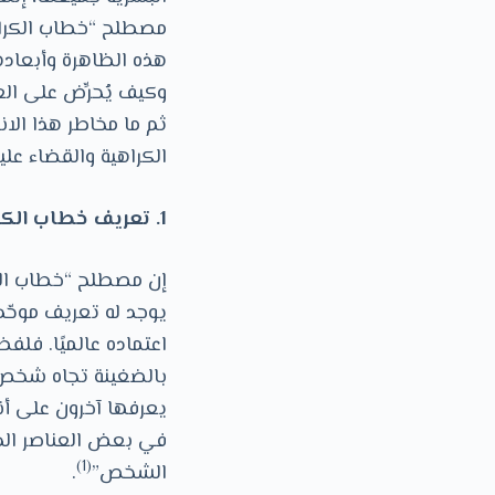
مصطلح “خطاب الكراهي
هذه الظاهرة وأبعادها
وكيف يُحرِّض على الع
ثم ما مخاطر هذا الا
الكراهية والقضاء عليه
1. تعريف خطاب الكراهية
يوجد له تعريف موحّد 
اعتماده عالميًا. فلف
بالضغينة تجاه شخص ما
يعرفها آخرون على أن
في بعض العناصر الداخ
(1)
الشخص”
.