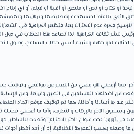
حة أو كتاب أو نص أو ملصق أو أغنية أو فيلم، أو أي إنتاج آ
حاق الأذى بالفئة المستهدفة ومضايقتها وترهيبها وتهميشها
 لترسيخ فكرة عدم الاكتراث بها، فتظهر الكراهية في الشعارا
لرئيس لنشر ثقافة الكراهية، لذا تصاعد هذا الخطاب في دول ال
 المثالية لمواجهته ولتثبيت أسس خطاب التسامح، وقبول الأخر
آخر، فما أزعجني هو منعي من التعبير عن مواقفي وتوقيف ح
عت عن اضطهاد المسلمين في الصين وغيرها، وعن الإساءة لر
شر عنه ما أساءنا وأحزننا، كما تم توقيف موقع اتحاد العلما
ن ويسمون الآخر بالإرهاب والتطرف، وأما ما أعجبني فحملة تف
ت في أوروبا تحت عنوان “اختر الاحترام” وتصدت للأساطير حو
 ما وصفته بكسب المعركة الأخلاقية، إذ أن أحد أخطر أدوات ن