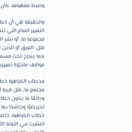
وضبط مفهومه، كان لا
والحقيقة هي أن خطا
التعبير العام التي تن
مجموعة ما، أو نشر ال
مثل: العرق أو الدين 
كما يندرج تحت مسمى 
مواقف متحيّزة تمييزي
فخطاب الكراهية خطا
مجتمع ما، مثل قرية أ
ودائمًا ما يكون خطاب
تحريضيًا وحاشدًا بم
خطاب الكراهية، خاصة إ