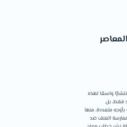
لمعاصر
شارًا واسعًا لهذه
د فقط، بل
بأوجه متعددة، منها
ممارسة العنف ضد
طة نشر خطاب معادٍ،