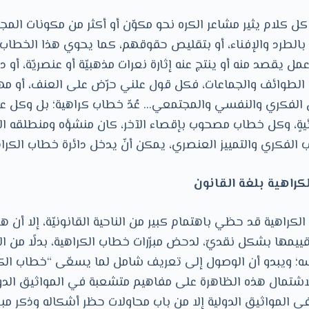
 كلام يثير مشاعر الكره نحو مكوّن أو أكثر من مكونات المجت
بالطرد والإفناء، أو بتقليص حقوقهم، كما يحوي هذا الخطاب ضمن
ل يقصد منه أو ينتج عنه إثارة نعرات مذهبيّة أو عنصريّة، أو د
 الطوائف والجماعات، فكل قول علني حرّض على العنف، أو مهَّدَ 
من الفكري والنفسي والمجتمعي… عُدّ خطاب كراهية؛ بل وكل
يةٍ، وكل خطاب مصحوب بإقصاء الآخر، كان منشؤه ومنطلقه ال
صّب الفكري والتمييز العنصري، يمكن أنّ يدخل دائرة خطاب الكرا
راهية قد حظي باهتمام كبير من الناحية القانونيّة، إلا أن هذ
مها بشكل نقديّ، لدحض مبرّرات خطاب الكراهية، بدلًا من الم
 ويبدو أن الوصول إلى تعريف شامل لما يسعّى “خطاب الكراه
ا لاشتمال هذه الظاهرة على مفاهيم متشعبة في المواثيق الد
 في المواثيق الدولية إلا من باب محاولات حظر أشكاله وذكر مبرّر