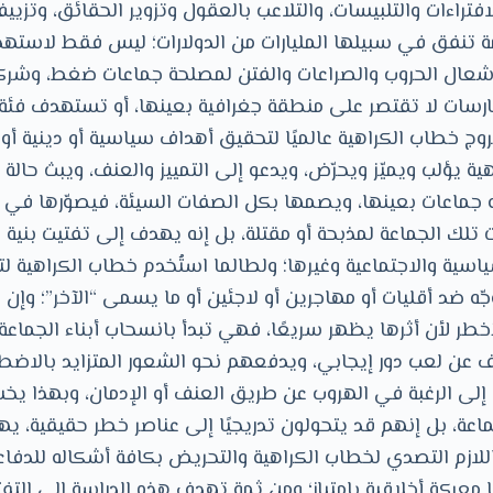
فتراءات والتلبيسات، والتلاعب بالعقول وتزوير الحقائق، وتزييف
ة تنفق في سبيلها المليارات من الدولارات؛ ليس فقط لاست
لإشعال الحروب والصراعات والفتن لمصلحة جماعات ضغط، وشركات
ارسات لا تقتصر على منطقة جغرافية بعينها، أو تستهدف فئة
روج خطاب الكراهية عالميًا لتحقيق أهداف سياسية أو دينية أو 
ة يؤلب ويميّز ويحرّض، ويدعو إلى التمييز والعنف، ويبث حال
 أو جماعات بعينها، ويصمها بكل الصفات السيئة، فيصوّرها في
 تلك الجماعة لمذبحة أو مقتلة، بل إنه يهدف إلى تفتيت بنية
اسية والاجتماعية وغيرها؛ ولطالما استُخدم خطاب الكراهي
جّه ضد أقليات أو مهاجرين أو لاجئين أو ما يسمى “الآخر”؛ وإن 
خطر لأن أثرها يظهر سريعًا، فهي تبدأ بانسحاب أبناء الجماع
وقف عن لعب دور إيجابي، ويدفعهم نحو الشعور المتزايد بالاض
 إلى الرغبة في الهروب عن طريق العنف أو الإدمان، وبهذا يخ
لجماعة، بل إنهم قد يتحولون تدريجيًا إلى عناصر خطر حقيقية، يه
 اللازم التصدي لخطاب الكراهية والتحريض بكافة أشكاله للدف
ا معركة أخلاقية بامتياز؛ ومن ثمة تهدف هذه الدراسة إلى ا