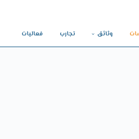
ات
وثائق
تجارب
فعاليات