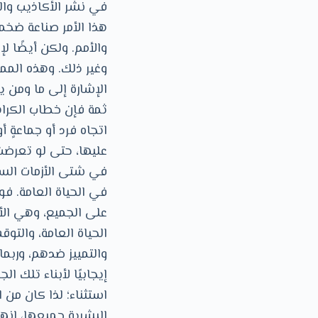
في نشر الأكاذيب والا
هذا الأمر صناعة ضخم
والأمم. ولكن أيضًا 
وغير ذلك. وهذه المم
الإشارة إلى ما ومن ي
ثمة فإن خطاب الكراهي
اتجاه فرد أو جماعةٍ
عليها، حتى لو تعرضت
في شتى الأزمات السي
في الحياة العامة. فو
على الجميع، وهي الأ
الحياة العامة، والت
والتمييز ضدهم، وربما
إيجابيًا لأبناء تلك ا
استثناء؛ لذا كان من
البشرية جميعها، إنه