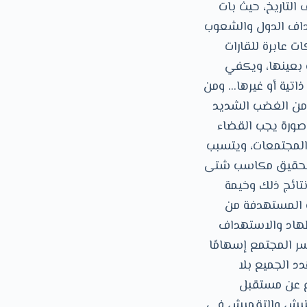
 التاريخ، حيث بات
هداف الدول والشعوب
 عابرة للقارات
 بعينها، ويكفي
ذاتية أو غيرها… ومن
ة من الغضب الشديد
 صورة يجب القضاء
 المجتمعات، ويتسبب
ة لتحقيق مكاسب شتى
نتائج ذلك وخيمة
ة المستهدفة من
طهاد والاستهداف
سر المجتمع إسهامًا
دد الجميع بلا
اع عن مستقبل
لتفتيش والتقميش في