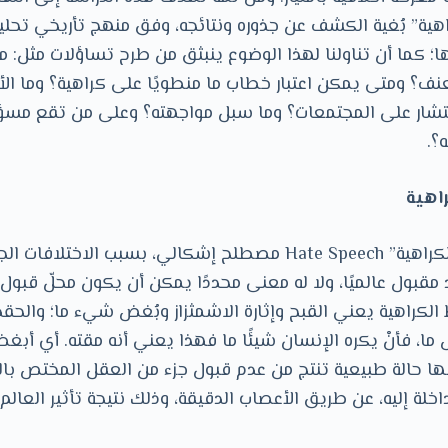
ة” بُغية الكشف عن جذوره ونتائجه، وفق منهج تأريخي تحلي
؛ كما أن تناولنا لهذا الوضوع ينبثق من طرح تساؤلات مثل: م
نف؟ ومتى يمكن اعتبار خطاب ما منطويًا على كراهية؟ وما الأس
نتشار على المجتمعات؟ وما سبل مواجهته؟ وعلى من تقع مسؤ
؟.
إن مصطلح “خطاب الكراهية” Hate Speech مصطلح إشكالي، بسبب ال
مقبول عالميًا، ولا له معنى محددًا يمكن أن يكون محلّ قبول 
ظ الكراهية يعني القبح وإثارة الاشمثزاز وبُغض شيء ما؛ والح
، فأنْ يكره الإنسان شيئًا ما فهذا يعني أنه مقته. أي أبغضه
ها حالة طبيعية تنتج من عدم قبول جزء من العقل المختص با
لة إليه، عن طريق الأعصاب الدقيقة، وذلك نتيجة تأثير العالم