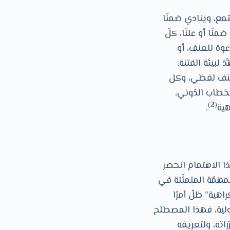
مع، وينادي ضمنًا
ًا أو علنًا، كلّ
عوة للعنف، أو
لبيئة الفتنة،
 عنف لفظي، وكل
خطاب الدُوني،
(2)
هية
.
ا الاهتمام انحصر
همّة المتمثّلة في
ية” ظلّ أمرًا
ولية، فهذا المصطلح
اته، ولتعريفه