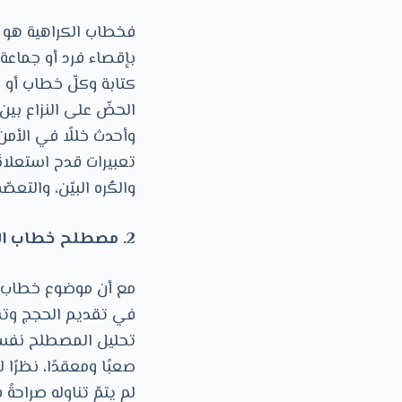
فخطاب الكراهية هو كل
بإقصاء فرد أو جماعة 
كتابة وكلّ خطاب أو عم
الحضّ على النزاع بين
وأحدث خللًا في الأ
تعبيرات قدح استعلائ
والكُره البيّن، والتع
2. مصطلح خطاب الكراهية بلغة القانون
مع أن موضوع خطاب الك
في تقديم الحجج وتقيي
تحليل المصطلح نفسه؛
صعبًا ومعقدًا، نظرً
لم يتمّ تناوله صراحةً