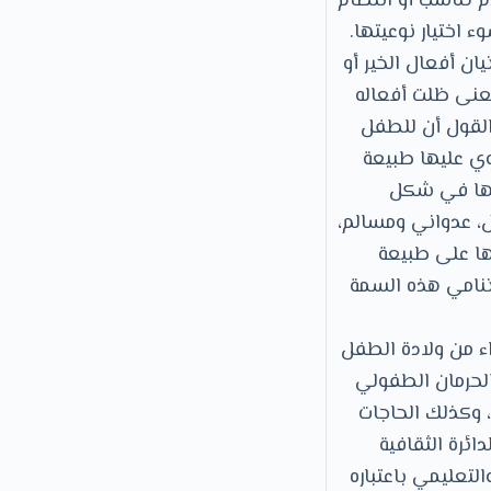
م تناسب أو انتظام
 اختيار نوعيتها.
ان أفعال الخير أو
 معنى ظلت أفعاله
القول أن للطفل
طوي عليها طبيعة
سها في شكل
ل، عدواني ومسالم،
ها على طبيعة
تنامي هذه السمة
اء من ولادة الطفل
الحرمان الطفولي
، وكذلك الحاجات
ئرة الثقافية
التعليمي باعتباره