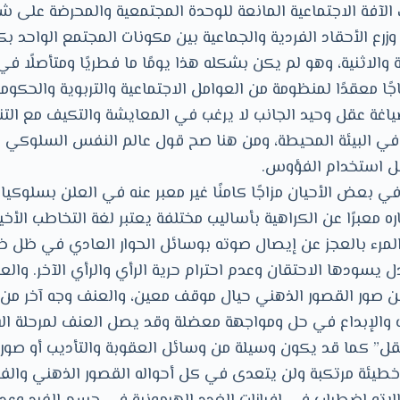
ك الآفة الاجتماعية المانعة للوحدة المجتمعية والمحرضة على 
زرع الأحقاد الفردية والجماعية بين مكونات المجتمع الواحد بك
والاثنية، وهو لم يكن بشكله هذا يومًا ما فطريًا ومتأصلًا في
اجًا معقدًا لمنظومة من العوامل الاجتماعية والتربوية والحكومية
غة عقل وحيد الجانب لا يرغب في المعايشة والتكيف مع التن
في البيئة المحيطة، ومن هنا صح قول عالم النفس السلوكي “
ل استخدام الفؤوس.
في بعض الأحيان مزاجًا كامنًا غير معبر عنه في العلن بسلوكيا
ره معبرًا عن الكراهية بأساليب مختلفة يعتبر لغة التخاطب الأخ
مرء بالعجز عن إيصال صوته بوسائل الحوار العادي في ظل ظر
ادل يسودها الاحتقان وعدم احترام حرية الرأي والرأي الآخر. والع
ن صور القصور الذهني حيال موقف معين، والعنف وجه آخر من
 والإبداع في حل ومواجهة معضلة وقد يصل العنف لمرحلة الا
ل” كما قد يكون وسيلة من وسائل العقوبة والتأديب أو صورة
خطيئة مرتكبة ولن يتعدى في كل أحواله القصور الذهني والف