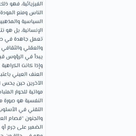
الفيزيائية، فهو ذل
الناس ومنع المودة و
السياسية والمذهبية 
الإنسانية، بل هو نت
تعمل جاهدة في صيا
والعقلي والثقافي 
يبدأ في الرؤوس قب
وإذا كانت الكراهية 
العنف العيني باعتبا
الآخرين حين يحس ال
مواتية للحوار المتب
النفسية هو صورة م
التقني في الأسلوب
والجنون “فصام العق
الضمير على جرم أو 