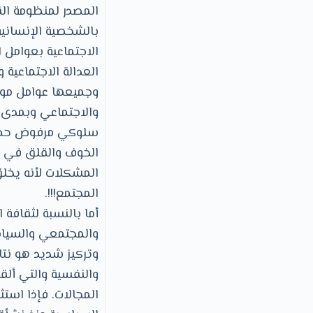
المصدر لمنظومة الق
بالشخصية الإنسانية و
الاجتماعية بعوامل 
العدالة الاجتماعية 
وجميعها عوامل مول
والاجتماعي وبمدى 
سلوكي مرفوض حضاريً
الخوف والقلق في ال
المشكلات لأنه يخلق
المجتمع!!!.
أما بالنسبة لثقافة
والمجتمعي والسياسي
وتركيز شديد هو نتا
والنفسية والتي أل
المجالات. فإذا است