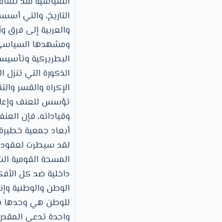
السياسية منذ نشأة 
التاريخ، والتي أسس
والعربية إلى فرق وأ
ومشهدها السياسي، و
البطريركية وتأسيسه
الذكورة التي تنزل
الإكراه والقسر وال
تؤسس للعنف وإعادة 
وقياداته، فإن العن
أبعاد جمعية خطيرة 
لقد سيطرت لعقود طو
المسحة القومية الش
داخلية ضد كل الأفك
الوطن والوطنية وإنج
للوطن هي وحدها فق
واحدة تدعي المقدرة