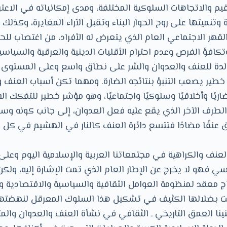
يم والاتجاهات السلوكية المختلفة، ومدى إمكانياته في الاعت
تنميتها على روح الحوار البناء وتقبل الآراء المغايرة، وكذلك ت
القهر الاجتماعي العام الذي يتعرض له الأفراد، من اغتصاب ل
وتكافؤ الفرص وعدم احترام الأقليات الدينية والعرقية والسياسي
دة للعنف والعدوان والشر على نطاق واسع وعلى المستوى 
خطير يصعب التنبؤ بنتائجه الضارة. ومهما تكن أسباب العنف
ا وأخلاقيًا وسلوكيًا واجتماعيًا، وهو مؤشر خطير للتفكك الا
طرف الآخر الذي يقع عليه فعل العدوان، إلى جانب كونه وسي
 عنفًا مضادًا فتتسع دائرة العنف كالنار في الهشيم في كل ث
 العنف والكراهية في مجتمعاتنا العربية والإسلامية اليوم وعل
 فهو لا يخرج عن الإطار العام الذي تمت الإشارة إليه، ول
ج معقد لمنظومة العوامل الثقافية والسياسية والاقتصادية وا
قت بضلالها الكثيف في تشكيل هذا السلوك المعرقل لنهضته
ثنينا العمق التاريخي ـ الثقافي في نشأة العنف والعدوان وال