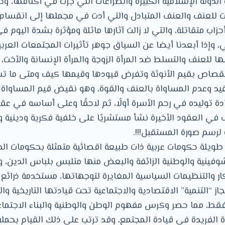
الدولة الإسلامية الكبيرة والصراعات التي جرت في أكنافها، و
ت للعنف والعنف المتبادل والتي أدت في مجملها إلى انقسام ا
حزاب متقاتلة، والتي لا زالت آثارها ماثلة ومؤثرة بشدة اليوم ف
إذا أبعدنا أيضا عن السياق جوهر تأثيرات المجتمعات العربية
ا للعنف والتسلط ضد المرأة الزوجة والمرأة الإنسانة والأخت،
 القصاص بقيم الأنوثة وتفرض قيودها وقيمها كيف ومتى ما ت
تقيد وعدم المساواة بالعنف والقوة، وهو نقيض قيم المساواة 
توليده في رحم الأسرة أولًا، ثم لاحقًا وعلى أساسه في عقو
ف في العقود الأخيرة نشأ مستشريًا على خلفية فكرية ودينية 
لرسم صورة المستقبل!!!.
يلة حكومات عربية ذات طبيعة اقصائية متمثلة بحكومات الحز
وفينية والوطنية الزائفة والبعض منها متلبس بلباس الدين، و
ار والتنظيمات السياسية المغايرة لتوجهاتها، مستخدمة ذرائع
از “التنمية” الاقتصادية والاجتماعية تحت قيادتها التاريخية و
ط، مما حصر وكرس مفهوم الوطن والوطنية والبناء الاجتم
 الفريدة في قيادة المجتمع، وقد ترتب على ذلك القيام بحمل