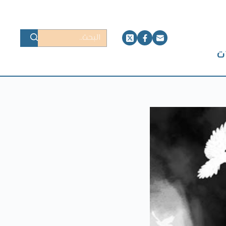
ا
ل
ت
ت
ج
ا
و
ز
إ
ل
ى
ا
ل
م
ح
ت