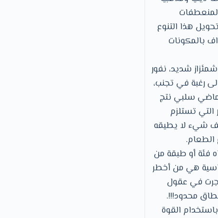
والمنعطفات
حويل هذا التنوع
اف بالمكونات
شمئزاز شديد، نفور
ى رغبة في تجنب،
 ماضي سلبي نتج
 التي تستلزم
وصف شيء لا يطيقه
الطعام.
 فئة أو طبقة من
ياسية هي من أخطر
حجرت في عقول
اق محدود!!!.
 باستخدام القوة