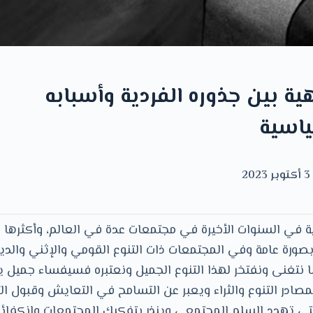
ة بين جذوره الفردية وأسبابه
اسية
3 أكتوبر 2023
 في السنوات الأخيرة في مجتمعات عدة في العالم، وأكثرها و
صورة عامة وفي المجتمعات ذات التنوع القومي والإثني والدي
 نتغنى ونفتخر لهذا التنوع الجميل ونعتبره فسيفساء جميل ير
مصادر التنوع والثراء ويعبر عن التسامح في التعايش وقبول ال
لتي تهدد السلم المجتمعي وينذر بتفكيك المجتمعات وانكفائها 