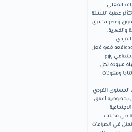
راف الفعلي
تأثر عملية التنشئة
لحقوق وعدم تحقيق
ة والفكرية،
الفردي
 ودوافعه فهو فعل
جتماعي وزرع
لة منبوذة لحل
نايا ومكونات
ى المستوى الفردي
كن بخصوصية أعمق
لاجتماعية
ا في مختلف
متمثل في الصراعات