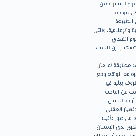
شيوع القسوة بين
ل تنوعانه
 الطبيعة
 والإعلامية، والتي
وع الفكري
سكينر” إن العنف
ت مطابقة له، فأن
يرة مع الواقع ومع
وف بيئية غير
نف من الناحية
 أوجه النقص
نهيار العقلي
 من صور تأنيب
كري لدى الإنسان