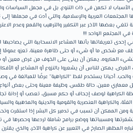
 فإن الأسباب لا تكمن في ذات التنوع، بل في مجمل السياسات 
ها المجتمعات العربية والإسلامية، والتي أدت في مجملها إلى ت
 تلغي بعضها الآخر عبر التكفير والترهيب والقمع وعدم الاعتر
في المجتمع الواحد !!!
في إحدى تعريفاتها بأنها المشاعر الانسحابية التي يصاحبها ا
طف مع شخص ما أو شيء أو حتى ظاهرة معينة، تعزو عمومًا إل
 الشيء المكروه، يمكن أن يبنى على الخوف من غرض معين أو
الغرض، يمكن للناس أن يشعروا بالنزوع أو المشاعر أو الأفكار
ه والحب. أحيانا يستخدم لفظ “الكراهية” عرضًا للمبالغة في 
معماري معين، حالة طقس، وظيفة معينة وحتى بعض أنواع 
 الكراهية لوصف إجحاف أو حكم مسبق، تعصب أو إدانة تجاه
لفئة، والكراهية العنصرية والقومية والدينية والمذهبية والس
ة ومن الممكن أن تسبب في تدمير كل البشر إذا استقرت وت
لشفرتها ومسبباتها ووضع برامج شاملة لردعها وحصرها في نط
باره المظهر الصارخ في التعبير عن كراهية الآخر، والذي يقترن