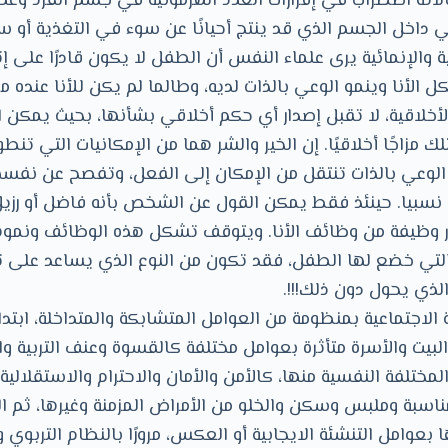
اته اضطراب في إفرازات الغدد الهرمونية في جسم الفرد وعد
 داخل الجسم الذي قد ينتج أحيانًا عن سوء في التغذية أو سوء
ة والإنمائية يرى علماء النفس أن الطفل لا يكون قادرًا على إتي
ل الأنا وينمو الوعي بالذات لديه، وطالما لم يكن للأنا عنده
الأخلاقية، لا تقبل إصدار أي حكم أخلاقي بشأنها، بحيث يمكن 
لك مزاجًا أخلاقيًا. إن الخير والشر هما من الإمكانيات التي تن
الوعي بالذات تنتقل من الإمكان إلى الفعل، وتفصح عن نف
ة نسبيا. حينئذ فقط يمكن القول عن الشخص بأنه فاضل أو رزي
شر وظيفة من وظائف الأنا. ويتوقف تشكل هذه الوظائف ونمو
 التي خضع لها الطفل، فقد تكون من النوع الذي يساعد على 
الذي يحول دون ذلك!!!.
ة الاجتماعية بمنظومة من العوامل المتشابكة والمتداخلة، ابتد
لبيت والأسرة متأثرة بعوامل مختلفة كالقسوة وعنف التربية و
مختلفة النفسية منها، كالأمن والأمان والاحترام والاستقلالية
ناسبة وملبس وسكن والخلو من الأمراض المزمنة وغيرها، ثم الدا
 بعوامل التنشئة الايجابية أو العكس، مرورًا بالنظام التربوي و