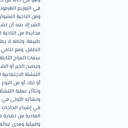
وهو في حالة من حال
في التوزيع الهرموني
ومن الناحية النشوئي
الشر إلا بعد أن تشك
محايدة من الناحية 
طبيعة، ولكنه لا يمت
الطفل، ومع تنامي 
سمات المزاج الثابت
ويصبح الخير أو ال
التنشئة الاجتماعية
أو تلك أو من النوع 
وتتأثر عملية التنشئ
ونشأته الأولى في ا
في إشباع الحاجات ال
المادية من تغذية م
والبيئية ومدى غنائها