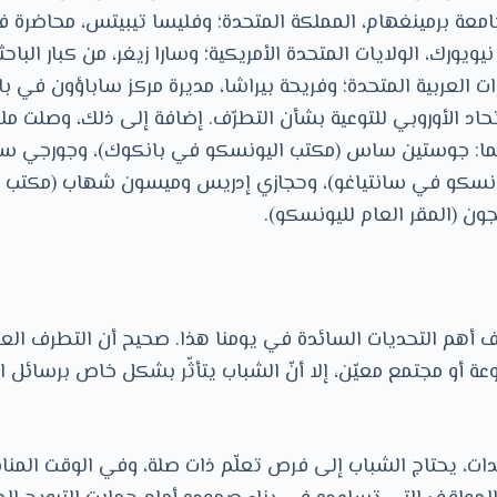
امعة برمينغهام، المملكة المتحدة؛ وفليسا تيبيتس، محاضرة ف
يويورك، الولايات المتحدة الأمريكية؛ وسارا زيغر، من كبار الب
ات العربية المتحدة؛ وفريحة بيراشا، مديرة مركز ساباؤون في 
د الأوروبي للتوعية بشأن التطرّف. إضافة إلى ذلك، وصلت ملا
ّما: جوستين ساس (مكتب اليونسكو في بانكوك)، وجورجي سك
نسكو في سانتياغو)، وحجازي إدريس وميسون شهاب (مكتب 
ون (المقر العام لليونسكو).
 أهم التحديات السائدة في يومنا هذا. صحيح أن التطرف الع
ة أو مجتمع معيّن، إلا أنّ الشباب يتأثّر بشكل خاص برسائل ا
ات، يحتاج الشباب إلى فرص تعلّم ذات صلة، وفي الوقت المنا