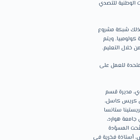
ت الوطنية للتصدي
وكذلك شبكة مشروع
كولومبيا. ويتم
 خلال التعليم.
متحدة للعمل على
ي، مديرة قسم
بل كريس كاسل،
ريستينا ستانسا
 جامعة هوارد،
ّحت المسوّدة
س، أستاذة فخرية في