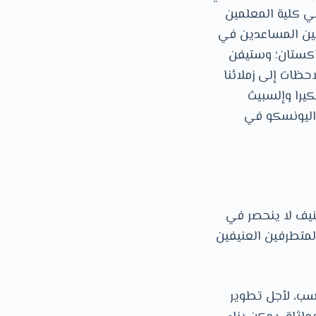
ي كلية المعلمين
احثين المساعدين في
باكستان؛ وستيفن
حظات إلى زملائنا
يرا وإلسبيث
اليونسكو في
نيف لا ينحصر في
لمتطرفين العنيفين
سب، لأجل تطوير