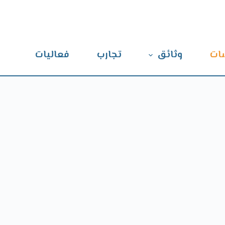
ات
وثائق
تجارب
فعاليات