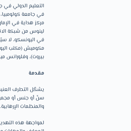
التعليم الدولي في ج
في جامعة كولومبيا، ن
مركز هداية في الإمار
لينوس من شبكة الاتحا
في اليونسكو، لا سي
مكوميش (مكتب اليو
بيروت)، وفلورانس ميج
مقدمة
يشكّل التطرف العنيف
سنّ أو جنس أو مجموع
والمنظمات الإرهابية.
لمواجهة هذه التهديد