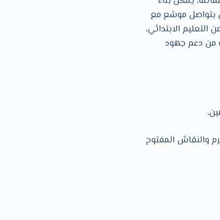
اثلة، يمكن بناء
ن بتواصل موسّع مع
 التعليم الابتدائي،
نه من دعم جهود
ين،
م والنقاش المفتوح