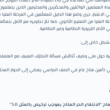
المواقف التي تساعده في بناء صموده أمام حملات الترويج المم
ة المعلمين الواثقين والمحضّرين والمحترمين الذين يتمتعو
 الاعتبار، جرى وضع هذا الدليل للمعلّمين في المرحلة العليا من
حلة العليا من التعليم الثانوي. كما تمّ تطويره مع الأمل بتمكّ
 الأطر التربوية النظامية وغير النظامية.
بشكل خاص إلى:
ية حول متى وكيف تُناقَش مسألة التطرّف العنيف مع المتعلم
 تأمين مناخ عام في الصف الدراسي يفضي إلى الحوار المحتر
ح “الانتفاع الحر المتاح بموجب ترخيص بالمثل 3.0”