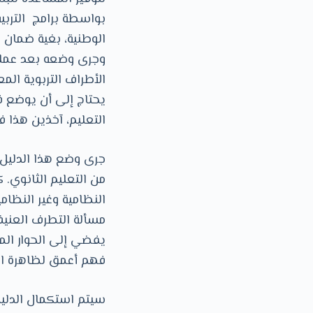
بواسطة برامج التربية
الوطنية، بغية ضمان ا
وجرى وضعه بعد عملية
الأطراف التربوية المع
يحتاج إلى أن يوضع ف
التعليم، آخذين هذا في
جرى وضع هذا الدليل لل
من التعليم الثانوي. 
النظامية وغير النظ
مسألة التطرف العني
يفضي إلى الحوار المح
فهم أعمق لظاهرة الت
سيتم استكمال الدليل