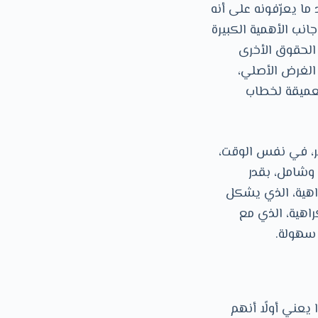
ما يعرّفونه على أنه
جانب اﻷهمية الكبيرة
 الحقوق اﻷخرى
 الغرض اﻷصلي،
لعميقة لخطاب
ير، في نفس الوقت،
وشامل، بقدر
راهية، الذي يشكل
راهية، الذي مع
 سهولة.
يعني أولًا أنهم