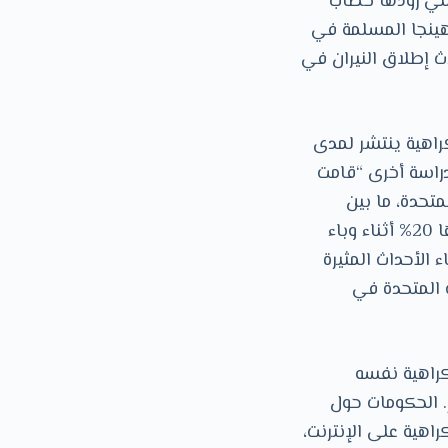
لتي زودها خطاب
وهينجا المسلمة في
ل العنف ضد اﻷقلية المسلمة في سريلانكا في عام 2018، وحادث إطلاق النيران في
راهية ينتشر لمدى
راسة أخرى “قامت
لمتحدة، ما بين
عام 2019 ومنتصف عام 2021” أن خطاب الكراهية على اﻹنترنت قد تزايد بنسبة قدرها 20% أثناء وباء
ناء اﻷحداث المثيرة
ت المتحدة في
كراهية نفسه
. الحكومات حول
راهية على اﻹنترنت،