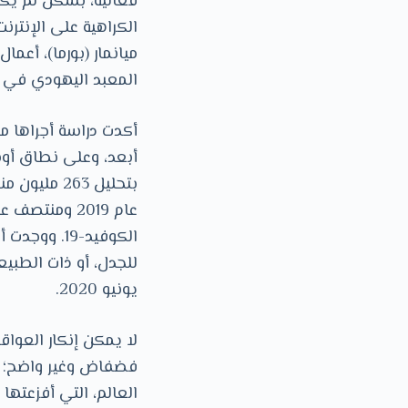
فعالية، بشكل لم يكن
الكراهية على اﻹنترنت
المعبد اليهودي في ب
أكدت دراسة أجراها م
أبعد، وعلى نطاق أوس
بتحليل 263
الكوفيد-19.
للجدل، أو ذات الطبيع
يونيو 2020.
لا يمكن إنكار العوا
فضفاض وغير واضح؛ خا
العالم، التي أفزعتها