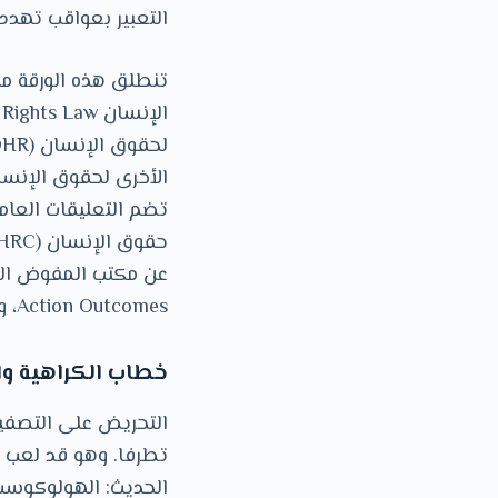
التعبير بعواقب تهدد
تنطلق هذه الورقة من
اﻷخرى لحقوق اﻹنسان. 
Action Outcomes، واختبار حدود خطاب الكراهية المستمد منها Threshold Test on Hate Speech.
خطاب الكراهية وال
التحريض على التصفية
تطرفا. وهو قد لعب د
الحديث: الهولوكوست ضد