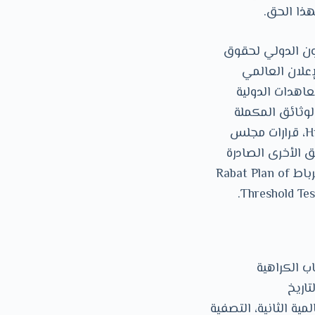
ذا الحق.
ون الدولي لحقوق
سية مثل اﻹعلان العالمي
د الدولي للحقوق المدنية والسياسية (ICCPR)، والمعاهدات الدولية
لوثائق المكملة
تضم التعليقات العامة للجنة حقوق اﻹنسان Human Rights Committee comments، قرارات مجلس
لوثائق اﻷخرى الصادرة
عن مكتب المفوض السامي لحقوق اﻹنسان (OHCHR)، خاصة مخرجات خطة عمل الرباط Rabat Plan of
ب الكراهية
اريخ
ية الثانية، التصفية