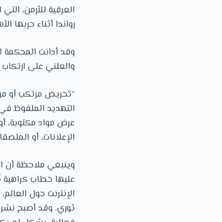
العرقية للأرمن، التي 
رواندا أثناء حربها اﻷهلية
وقد أدانت المحكمة ا
والعلني على ارتكاب أ
“تحريض مرتكب أو مرت
التهديد الملفوظ في ا
عرض مواد مكتوبة، أو
اﻹعلانات، أو الملصق
وينبغي ملاحظة أن اﻷ
اﻹنترنت حول العالم، 
ثوري. وقد أصبح نشر أ