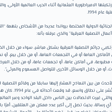
ارتكبتها اﻻمبراطورية العثمانية أثناء الحرب العالمية اﻷولى، وا
 عام 1994.
لجنائية الدولية المختصة برواندا عديدا من اﻷشخاص بتهمة “ال
عمال التصفية العرقية” والذي عرفته بأنه:
كبي جرائم التصفية العرقية بشكل مباشر، سواء من خلال الخط
ﻷماكن العامة أو في التجمعات العامة، أو من خلال بيع، أو نش
 مطبوعة، في أماكن عامة، أو تجمعات عامة، أو من خلال العرض 
ات، أو من خلال الوسائل اﻷخرى للتواصل المسموع والمرئي”.
حدث من بين النماذج المشار إليها سابقا من وقائع التصفية ا
عليها خطاب كراهية نُشر عل
والتي غيرت الاتصالات بين الناس داخل البلد الواحد وعبر العا
ي رسالة، بحيث تصل إلى أكبر عدد ممكن من المتلقين، أمرًا با