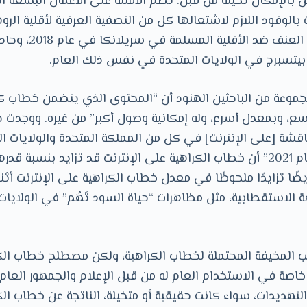
 باﻹمكان تخيله من قبل. تضم الأمثلة على الأعمال البشعة ا
 بالوقود اللازم لاشتعالها كل من التصفية العرقية ﻷقلية الر
ميانمار (بورما)، أعما
يتسبرج في الولايات المتحدة في نفس ذلك العام.
جموعة من الباحثين الهنود أن “المحتوى الذي يتضمن خطاب ك
ع، وبمعدل أسرع، وله إمكانية وصول أكبر” من غيره. ووجدت د
 مليون مناقشة [على اﻹنترنت] في كل من المملكة المتحدة والولايات ا
 ووجدت أيضًا تزايدًا ملحوظًا في معدل خطاب الكراهية على اﻹنترنت أث
ة الاستقطابية، مثل مظاهرات “حياة السود تَهُم” في الولايا
قب المخيفة المحتملة لخطاب الكراهية، ولكن مصطلح خطاب ال
صة في الاستخدام العام له من قبل اﻹعلام والجمهور العام
 التهديدات، سواء كانت حقيقية أو متخيلة، الناتجة عن خطاب الك