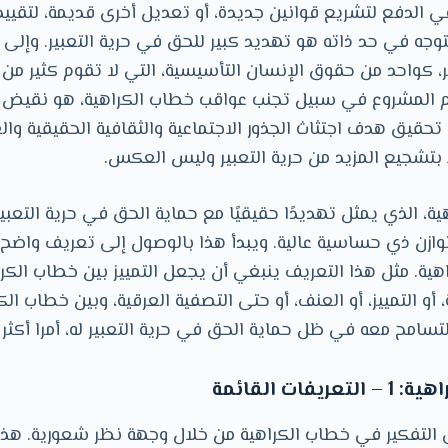
 الدفع لتشريع قوانين جديدة، أو تعديل أخرى قديمة، لتقييد 
وجه في حد ذاته هو تهديد كبير للحق في حرية التعبير. وإلى 
ر، كواحد من حقوق اﻹنسان التأسيسية، التي لا تقوم كثير من
لام المشروع في سبيل تجنب عواقب خطاب الكراهية، هو نقيض
حقيق هدف اجتثاث الجذور الاجتماعية والثقافية الحقيقية وا
بتشجيع المزيد من حرية التعبير وليس العكس.
ة، الذي يمثل تهديدًا حقيقيًا مع حماية الحق في حرية التعب
ازن ذي حساسية عالية. ويبدأ هذا بالوصول إلى تعريف واضح 
هية. مثل هذا التعريف ينبغي أن يجعل التمييز بين خطاب الك
 أو التمييز، أو العنف، أو حتى التصفية العرقية، وبين خطاب الك
تسامح معه في ظل حماية الحق في حرية التعبير له، أمرا أكثر
فات القائمة
 التفكير في خطاب الكراهية من خلال وجهة نظر شعورية. هذا 