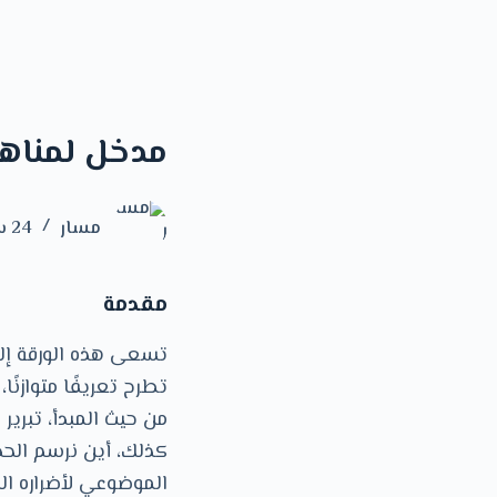
مدخل لمناه
مسار
24 سبتمبر 2023
مقدمة
تسعى هذه الورقة إلى
تطرح تعريفًا متوازنً
من حيث المبدأ، تبرير
كذلك، أين نرسم الحد
الموضوعي ﻷضراره الح