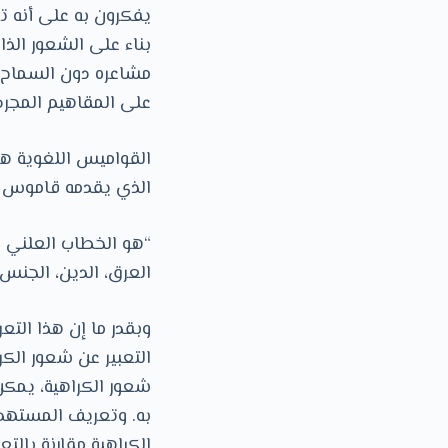
يفكرون به على أنه ت
بناء على الشعور ال
مشاعره دون السماح ب
على المقاهيم المجردة
القواميس اللغوية هي
الذي يقدمه قاموس ك
“هو الخطاب العلني ا
العرق، الدين، الجنس،
وبقدر ما إن هذا التع
التعبير عن شعور الكر
شعور الكراهية، يمك
به. وتعريف المستهدف
الكراهية مقارنة بالت