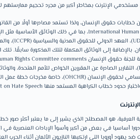
 مستخدمي اﻹنترنت بمخاطر أكبر من مجرد تحجيم ممارستهم له
 خطابات حقوق اﻹنسان، ولذا تستمد مصادرها أولًا من القان
اﻹنسان International Human Rights Law، بما في ذلك الوثائق اﻷسا
لحقوق اﻹنسان (UDHR)، العه
بالإضافة إلى الوثائق المكملة لتلك المذكورة سابقًا. تلك ا
حقوق اﻹنسان (HRC)، التقارير الصادرة عن المقررين الخواص للأمم المتحدة، وا
إنترنت
 العرفية، هو المصطلح الذي يشير إلى ما يعتبر أكثر صور خطا
ورا أساسيا في بعض من أكبر وأسوأ اﻹبادات العنصرية في الت
 يهود أوروبا التي ارتكبها النازيون اﻷلمان أثناء الحرب العالم