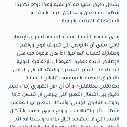
بشكل دقيق علميا هو أمر عقيم وهذا يرجع تحديدا
لأنهما يتقاطعان ويغطيان طيفًا واسعًا من
السلوكيات اللفظية والرمزية.
وترى مفوضة الأمم المتحدة السامية لحقوق الإنسان
نافي بيلاي أن «التوصل إلى تعريف قوي وواضح
ومشترك لخطاب الكراهية، إذا كان مرغوبًا فيه على
الإطلاق، تزيده تعقيدا حقيقة أن الإتفاقية الدولية
للقضاء على التمييز العنصري والعهد الدولي الخاص
بالحقوق المدنية والسياسية يتناولان المسألة
بطريقتين مختلفتين». ورأت أن «من الضروري إجراء تمييز
دقيق بين أشكال التعبير التي ينبغي أن تشكل جرما
بموجب القانون الجنائي؛ وأشكال التعبير غير المعاقب
عليها جنائيًا ولكنها قد تبرر رفع دعوى مدنية؛ وأشكال
التعبير التي لا تستوجب إنزال جزاءات ولكنها قد تثير