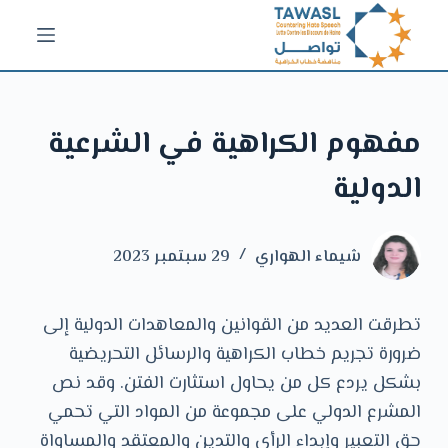
ا
ل
ت
ج
مفهوم الكراهية في الشرعية
ا
و
الدولية
ز
إ
ل
شيماء الهواري
29 سبتمبر 2023
ى
ا
تطرقت العديد من القوانين والمعاهدات الدولية إلى
ل
ضرورة تجريم خطاب الكراهية والرسائل التحريضية
م
بشكل يردع كل من يحاول استثارت الفتن. وقد نص
ح
المشرع الدولي على مجموعة من المواد التي تحمي
ت
حق التعبير وإبداء الرأي والتدين والمعتقد والمساواة