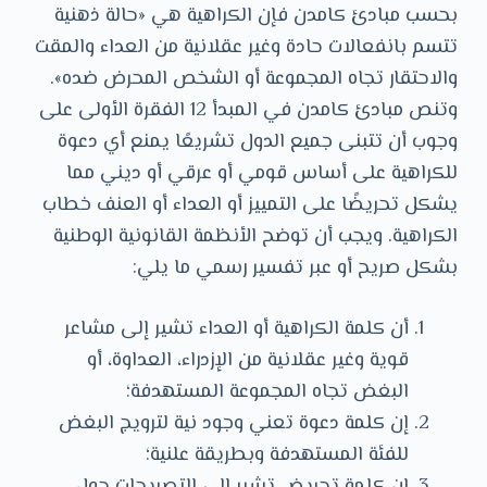
بحسب مبادئ كامدن فإن الكراهية هي «حالة ذهنية
تتسم بانفعالات حادة وغير عقلانية من العداء والمقت
والاحتقار تجاه المجموعة أو الشخص المحرض ضده».
وتنص مبادئ كامدن في المبدأ 12 الفقرة الأولى على
وجوب أن تتبنى جميع الدول تشريعًا يمنع أي دعوة
للكراهية على أساس قومي أو عرقي أو ديني مما
يشكل تحريضًا على التمييز أو العداء أو العنف خطاب
الكراهية. ويجب أن توضح الأنظمة القانونية الوطنية
بشكل صريح أو عبر تفسير رسمي ما يلي:
أن كلمة الكراهية أو العداء تشير إلى مشاعر
قوية وغير عقلانية من الإزدراء، العداوة، أو
البغض تجاه المجموعة المستهدفة؛
إن كلمة دعوة تعني وجود نية لترويج البغض
للفئة المستهدفة وبطريقة علنية؛