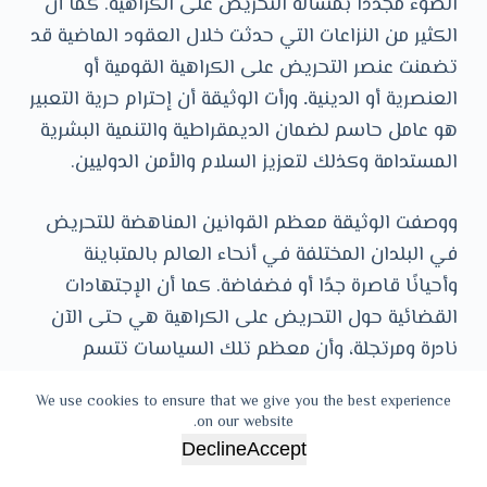
الضوء مجددا بمسألة التحريض على الكراهية. كما أن
الكثير من النزاعات التي حدثت خلال العقود الماضية قد
تضمنت عنصر التحريض على الكراهية القومية أو
العنصرية أو الدينية
.
ورأت الوثيقة أن إحترام حرية التعبير
هو عامل حاسم لضمان الديمقراطية والتنمية البشرية
المستدامة وكذلك لتعزيز السلام والأمن الدوليين.
ووصفت الوثيقة معظم القوانين المناهضة للتحريض
في البلدان المختلفة في أنحاء العالم بالمتباينة
وأحيانًا قاصرة جدًا أو فضفاضة. كما أن الإجتهادات
القضائية حول التحريض على الكراهية هي حتى الآن
نادرة ومرتجلة، وأن معظم تلك السياسات تتسم
بالعموميات ولا تتبع بصورة منهجية وتفتقر إلى التركيز
We use cookies to ensure that we give you the best experience
على المحرومين وتنقصها التقييمات المناسبة.
on our website.
وقسمت وثيقة عمل الرباط نتيجة أعمالها ومناقشاتها
Decline
Accept
إلى مجموعة من الأقسام: