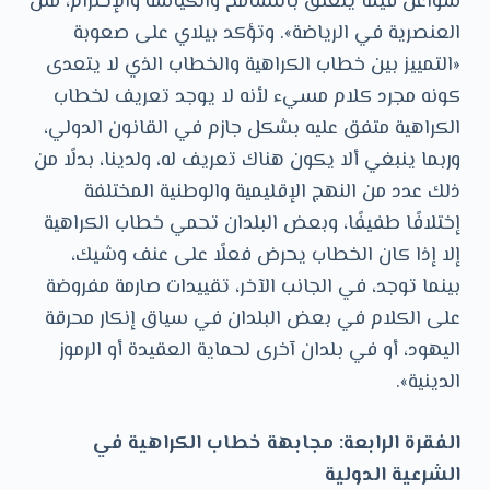
شواغل فيما يتعلق بالتسامح والكياسة والإحترام، مثل
العنصرية في الرياضة». وتؤكد بيلاي على صعوبة
«التمييز بين خطاب الكراهية والخطاب الذي لا يتعدى
كونه مجرد كلام مسيء لأنه لا يوجد تعريف لخطاب
الكراهية متفق عليه بشكل جازم في القانون الدولي،
وربما ينبغي ألا يكون هناك تعريف له، ولدينا، بدلًا من
ذلك عدد من النهج الإقليمية والوطنية المختلفة
إختلافًا طفيفًا، وبعض البلدان تحمي خطاب الكراهية
إلا إذا كان الخطاب يحرض فعلًا على عنف وشيك،
بينما توجد، في الجانب الآخر، تقييدات صارمة مفروضة
على الكلام في بعض البلدان في سياق إنكار محرقة
اليهود، أو في بلدان آخرى لحماية العقيدة أو الرموز
الدينية».
الفقرة الرابعة: مجابهة خطاب الكراهية في
الشرعية الدولية