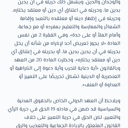
والوجدان والدين، ويشمل ذلك حريته في أن يدين
بدين ما، وحريته في اعتناق أي دين أو معتقد يختاره،
وحريته في إظهار دينه أو معتقده بالتعبد وإقامة
الشعائر والممارسة والتعليم بمفرده أو مع جماعة،
وأمام الملأ أو على حدة». وفي الفقرة 2 من نفس
المادة «لا يجوز تعريض أحد لإكراه من شأنه أن يخل
بحريته في أن يدين بدين ما، أو بحريته في إعتناق أي
دين أو معتقد يختاره». وحظرت المادة 20 من العهد
وبالقانون «أية دعاية للحرب وأية دعوة إلى الكراهية أو
العنصرية أو الدينية تشكل تحريضًا على التمييز أو
العداوة أو العنف».
ويلاحظ أن العهد الدولي الخاص بالحقوق المدنية
والسياسية قد ضمن في مادته 19 الحق في حرية الرأي
والتعبير، لكن الحق في حرية التعبير على خلاف
القانون المتعلق بالإبادة الجماعية والتعذيب والرق