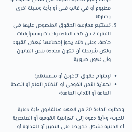
دونما إعتبار للحدود، سواء على شكل مكتوب أو
مطبوع أو في قالب فني أو بأية وسيلة آخرى
يختارها.
تستتبع ممارسة الحقوق المنصوص عليها في
الفقرة 2 من هذه المادة واجبات ومسؤوليات
خاصة. وعلى ذلك يجوز إخضاعها لبعض القيود
ولكن شريطة أن تكون محددة بنص القانون
وأن تكون ضرورية:
لإحترام حقوق الآخرين أو سمعتهم؛
لحماية الأمن القومي أو النظام العام أو الصحة
العامة أو الآداب العامة؛»
وحظرت المادة 20 من العهد وبالقانون «أية دعاية
للحرب» و«أية دعوة إلى الكراهية القومية أو العنصرية
أو الدينية تشكل تحريضا على التمييز أو العداوة أو