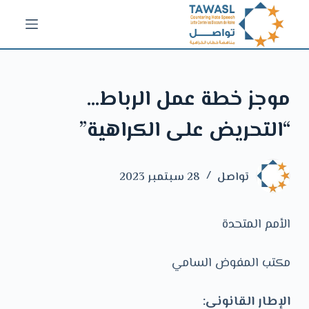
ا
ل
ت
ج
‏موجز خطة عمل الرباط…
ا
و
“التحريض على الكراهية”
ز
إ
ل
تواصل
28 سبتمبر 2023
ى
ا
الأمم المتحدة
ل
م
مكتب المفوض السامي
ح
ت
‏الإطار القانوني: