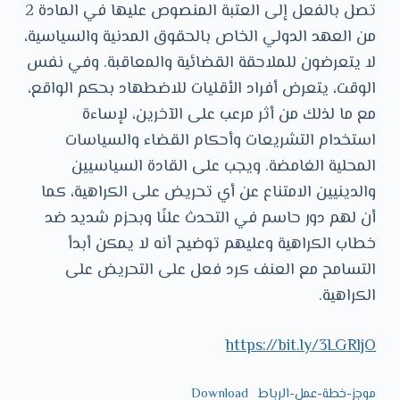
تصل بالفعل إلى العتبة المنصوص عليها في المادة 2
من العهد الدولي الخاص بالحقوق المدنية والسياسية،
لا يتعرضون للملاحقة القضائية والمعاقبة. وفي نفس
الوقت، يتعرض أفراد الأقليات للاضطهاد بحكم الواقع،
مع ما لذلك من أثر مرعب على الآخرين، لإساءة
استخدام التشريعات وأحكام القضاء والسياسات
المحلية الغامضة. ويجب على القادة السياسيين
والدينيين الامتناع عن أي تحريض على الكراهية، كما
أن لهم دور حاسم في التحدث علنًا وبحزم شديد ضد
خطاب الكراهية وعليهم توضيح أنه لا يمكن أبدأ
التسامح مع العنف كرد فعل على التحريض على
الكراهية.
https://bit.ly/3LGRljO
موجز-خطة-عمل-الرباط
Download