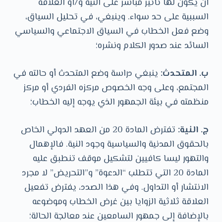
أن يكون لها تأثير مباشر على النية و/أو العلاقة
السببية على حد سواء. وينبغي، في تحليل السياق،
وضع فعل الخطاب في السياق الاجتماعي والسياسي
السائد عند صدور الكلام ونشره؛
ب. ‏المتحدث:
ينبغي دراسة وضع المتحدث أو حالته في
المجتمع، وعلى وجه الخصوص مركزه الفردي أو مركز
منظمته في بيئة الجمهور الذي يوجه إليه الخطاب؛
ج. ‏النية:
تفترض المادة 20 من العهد الدولي الخاص
بالحقوق المدنية والسياسية وجود النية. فالإهمال
والتهور ليسا كافيين لتشكيل موقف تنطبق عليه
المادة 20 التي تتطلب “الدعوة” و”التحريض” لا مجرد
الانتشار أو التداول. وفي هذا الصدد، يفترض تفعيل
العلاقة ثلاثية الزوايا بين غرض الخطاب وموضوعه
بالإضافة إلى جمهور السامعين عند معالجة الحالة؛