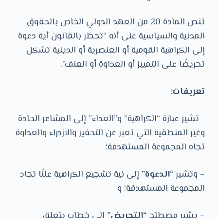
و
ى
‏تنص المادة 20 من العهد الدولي الخاص بالحقوق
المدنية والسياسية على أنه “تحظر بالقانون أية دعوة
إلى الكراهية القومية أو العنصرية أو ‏الدينية تشكل
تحريضًا على التمييز أو العداوة أو العنف”.
تعريفات:
‏- تشير عبارة “الكراهية” و”العداء” إلى المشاعر الحادة
وغير المنطقية التي تعبر عن التحفير والازدراء والعداوة
تجاه المجموعة المستهدفة؛
– وتشير
“الدعوة”
إلى نية تشجيع الكراهية علنًا تجاد
المجموعة المستهدفة؛ و
– يشير مصطلح
“التحريض”
إلى خطاب يتعلق