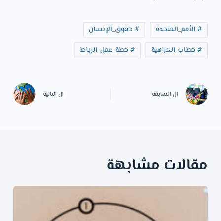
# الأمم_المتحدة
# حقوق_الإنسان
# خطاب_الكراهية
# خطة_عمل_الرباط
ال
السابقة
ال
التالية
مقالات مشابهة