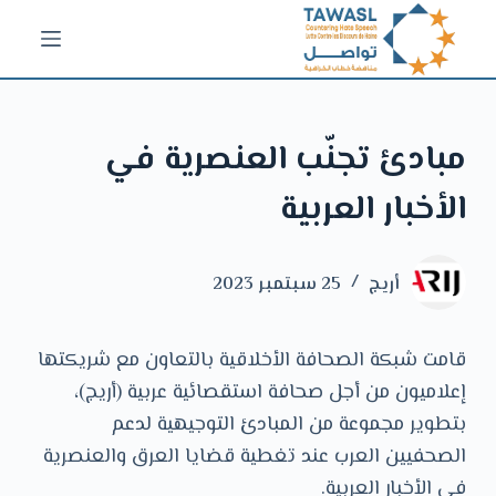
ا
ل
ت
ج
ﻣﺒﺎدئ تجنّب العنصرية ﻓﻲ
ا
و
اﻷﺧﺒﺎر اﻟﻌﺮﺑﻴﺔ
ز
إ
ل
أريج
25 سبتمبر 2023
ى
ا
قامت شبكة الصحافة الأخلاقية بالتعاون مع شريكتها
ل
إعلاميون من أجل صحافة استقصائية عربية (أريج)،
م
بتطوير مجموعة من المبادئ التوجيهية لدعم
ح
الصحفيين العرب عند تغطية قضايا العرق والعنصرية
ت
في الأخبار العربية.