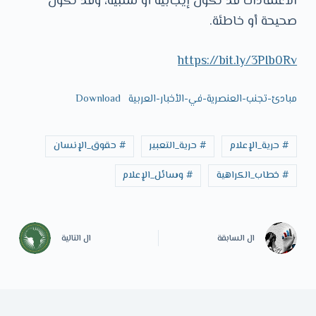
الاعتقادات قد تكون إيجابية أو سلبية، وقد تكون
صحيحة أو خاطئة.
https://bit.ly/3PIb0Rv
مبادئ-تجنب-العنصرية-في-الأخبار-العربية
Download
# حرية_الإعلام
# حرية_التعبير
# حقوق_الإنسان
# خطاب_الكراهية
# وسائل_الإعلام
ال
السابقة
ال
التالية