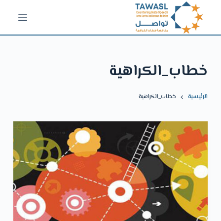
ا
ل
ت
ج
خطاب_الكراهية
ا
و
ز
الرئيسية
خطاب_الكراهية
إ
ل
ى
ا
ل
م
ح
ت