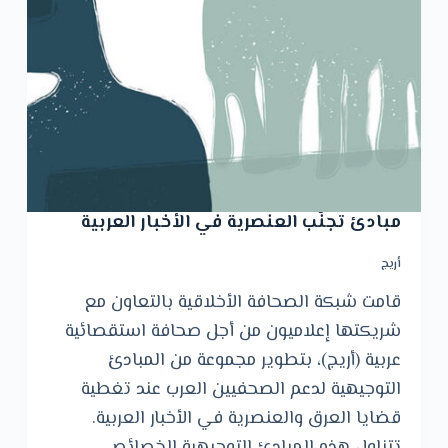
ﻣﺒﺎدئ تجنّب العنصرية ﻓﻲ اﻷﺧﺒﺎر اﻟﻌﺮﺑﻴﺔ
أريج
قامت شبكة الصحافة الأخلاقية بالتعاون مع
شريكتها إعلاميون من أجل صحافة استقصائية
عربية (أريج)، بتطوير مجموعة من المبادئ
التوجيهية لدعم الصحفيين العرب عند تغطية
قضايا العرق والعنصرية في الأخبار العربية.
تتناول هذه المبادئ التوجيهية الخصائص