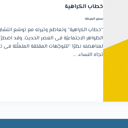
خطاب الكراهية
سمير العيطة
“خطاب الكراهية” وتعاظم وتيرته مع توسّع انتشا
الظواهر الاجتماعيّة فى العصر الحديث. وقد اضطرّ ا
لمناهضته نظرًا “للتوجّهات المقلقة المتمثّلة فى ت
تجاه النساء، …