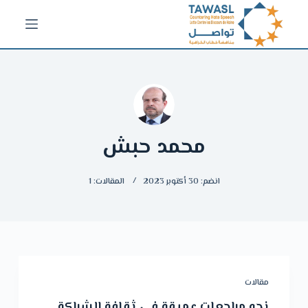
ا
ل
ت
ج
ا
و
ز
محمد حبش
إ
ل
انضم: 30 أكتوبر 2023
المقالات: 1
ى
ا
ل
م
ح
مقالات
ت
نحو مراجعات عميقة في ثقافة الشراكة