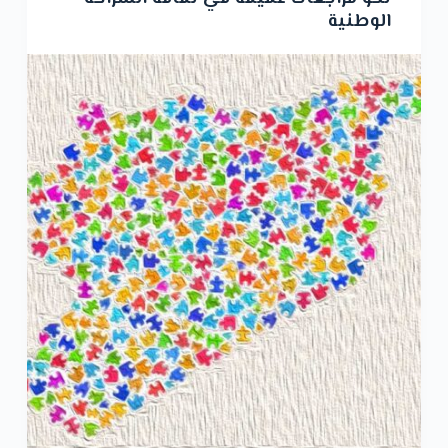
و
الوطنية
ى